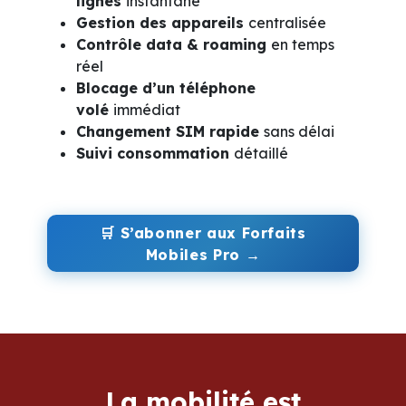
lignes
instantané
Gestion des appareils
centralisée
Contrôle data & roaming
en temps
réel
Blocage d’un téléphone
volé
immédiat
Changement SIM rapide
sans délai
Suivi consommation
détaillé
🛒
S’abonner aux Forfaits
Mobiles Pro →
La mobilité est