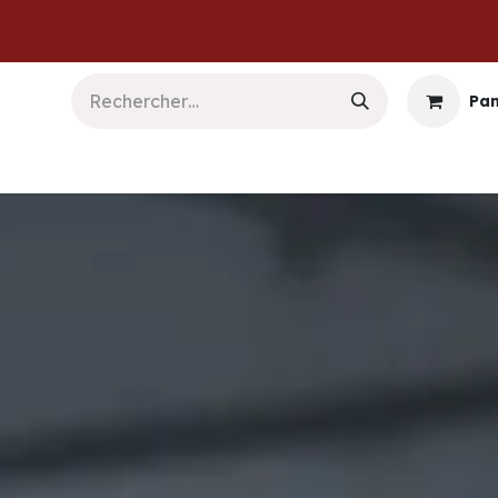
Pan
b & Logiciels
Informatique
Sécurité
Commu