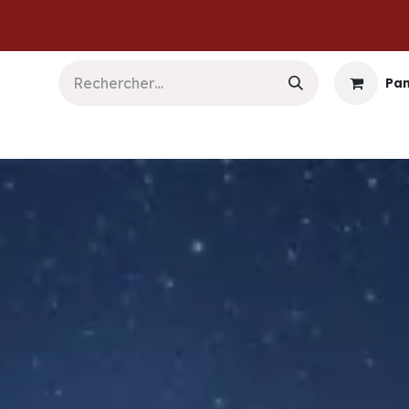
Pan
b & Logiciels
Informatique
Sécurité
Commu